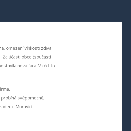
ha, omezení vlhkosti zdiva,
 Za účasti obce (součástí
postavila nová fara. V těchto
firma,
 a probíhá svépomocně,
radec n.Moravicí