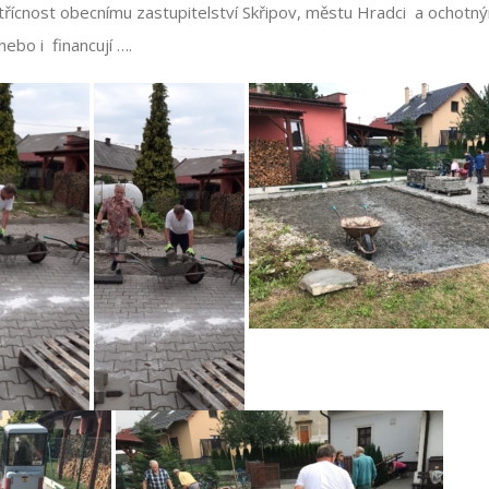
řícnost obecnímu zastupitelství Skřipov, městu Hradci a ochotným
nebo i financují ….