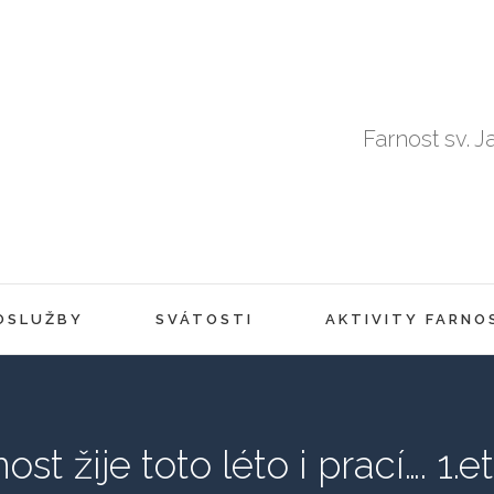
Farnost sv. J
OSLUŽBY
SVÁTOSTI
AKTIVITY FARNO
ost žije toto léto i prací…. 1.