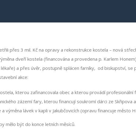
etřili přes 3 mil. Kč na opravy a rekonstrukce kostela – nová střec
výměna dveří kostela (financována a provedena p. Karlem Honem).
o lékaře) a přes úvěr, postupně splácen farníky, od biskupství, se 
 stavební akce:
ostela, kterou zafinancovala obec a kterou provádí profesionální 
nického zázemí fary, kterou financují soukromí dárci ze Skřipova
 a výměna lávek v kapli v Jakubčovicích (opravu financuje město H
by mělo být do konce letních měsíců.