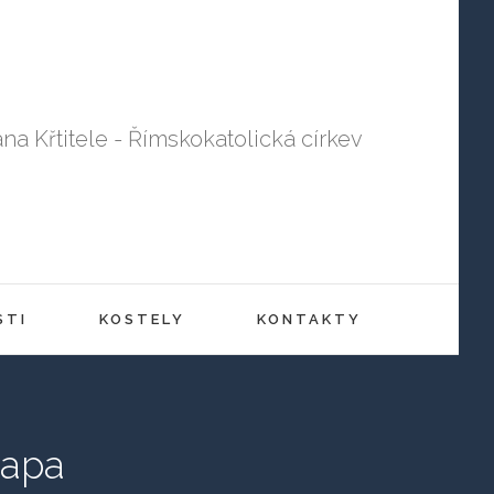
ana Křtitele - Římskokatolická církev
STI
KOSTELY
KONTAKTY
etapa