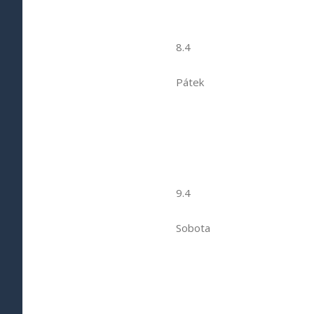
8.4
Pátek
9.4
Sobota