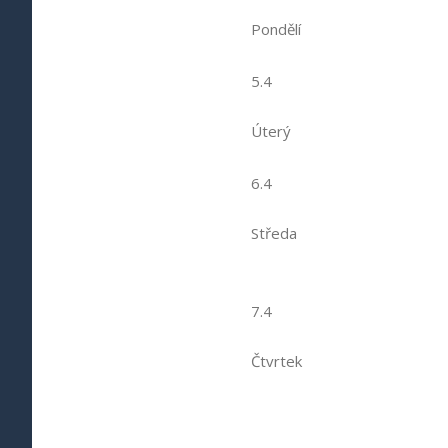
Pondělí
5.4
Úterý
6.4
Středa
7.4
Čtvrtek