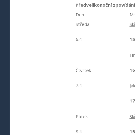
Předvelikonoční zpovídání
Den
Mí
Středa
Sk
6.4
15
Hr
16
Čtvrtek
7.4
Ja
17
Pátek
Sk
8.4
15