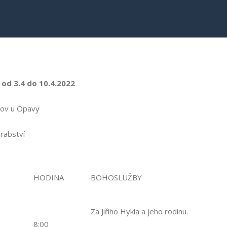
 od 3.4 do 10.4.2022
pov u Opavy
Hrabství
HODINA
BOHOSLUŽBY
Za Jiřího Hykla a jeho rodinu.
8:00