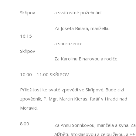
Skřipov
a svátostné požehnání.
Za Josefa Binara, manželku
16:15
a sourozence.
Skřipov
Za Karolinu Binarovou a rodiče.
10:00 – 11:00 SKŘIPOV
Příležitost ke svaté zpovědí ve Skřipově. Bude cizí
zpovědník, P. Mgr. Marcin Kieras, farář v Hradci nad
Moravici.
8:00
Za Annu Sonnkovou, manžela a syna. Za
Alžbětu Stoklasovou a celou živou, a ++