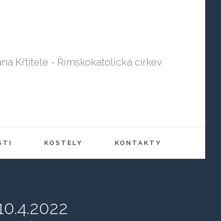
ana Křtitele - Římskokatolická církev
STI
KOSTELY
KONTAKTY
10.4.2022