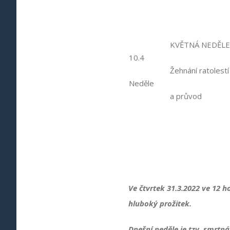
KVĚTNÁ NEDĚLE
10.4
Žehnání ratolestí
Neděle
a průvod
Ve čtvrtek 31.3.2022 ve 12 
hluboký prožitek.
Dnešní neděle je tzv. smrtná