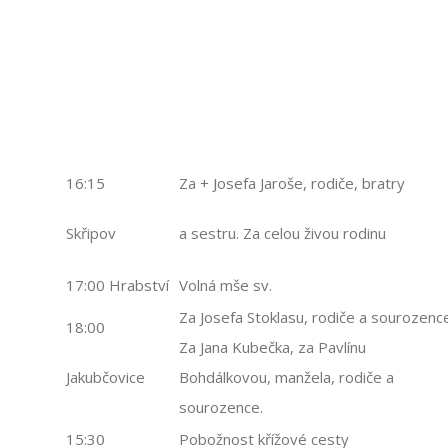
16:15
Za + Josefa Jaroše, rodiče, bratry
Skřipov
a sestru. Za celou živou rodinu
17:00 Hrabství
Volná mše sv.
Za Josefa Stoklasu, rodiče a sourozence
18:00
Za Jana Kubečka, za Pavlínu
Jakubčovice
Bohdálkovou, manžela, rodiče a
sourozence.
15:30
Pobožnost křížové cesty