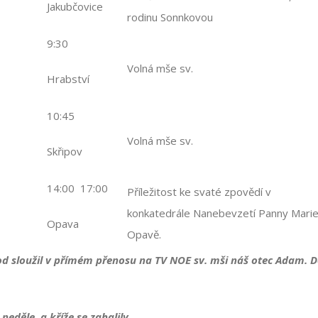
Jakubčovice
rodinu Sonnkovou
9:30
Volná mše sv.
Hrabství
10:45
Volná mše sv.
Skřipov
14:00 17:00
Příležitost ke svaté zpovědí v
konkatedrále Nanebevzetí Panny Marie
Opava
Opavě.
hod sloužil v přímém přenosu na TV NOE sv. mši náš otec Adam. 
 neděle a kříže se zahalily …..