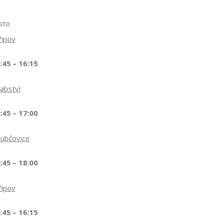
sto
řipov
:45 – 16:15
abství
:45 – 17:00
kubčovice
:45 – 18:00
řipov
:45 – 16:15