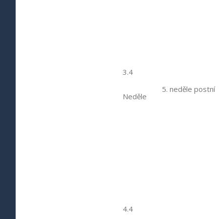
3.4
5. neděle postní
Neděle
4.4