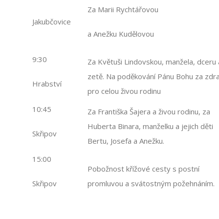
Za Marii Rychtářovou
Jakubčovice
a Anežku Kudělovou
9:30
Za Květuši Lindovskou, manžela, dceru 
zetě. Na poděkování Pánu Bohu za zdra
Hrabství
pro celou živou rodinu
10:45
Za Františka Šajera a živou rodinu, za
Huberta Binara, manželku a jejich děti
Skřipov
Bertu, Josefa a Anežku.
15:00
Pobožnost křížové cesty s postní
Skřipov
promluvou a svátostným požehnáním.