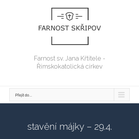
Přeskočit
na
obsah
Farnost sv. Jana Křtitele -
Římskokatolická církev
Přejít do...
stavění májky – 29.4.