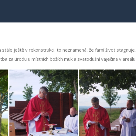
ch stále ještě v rekonstrukci, to neznamená, že farní život stagnuje
tba za úrodu u místních božích muk a svatodušní vaječina v areálu 