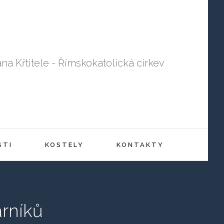
ana Křtitele - Římskokatolická církev
STI
KOSTELY
KONTAKTY
arníků