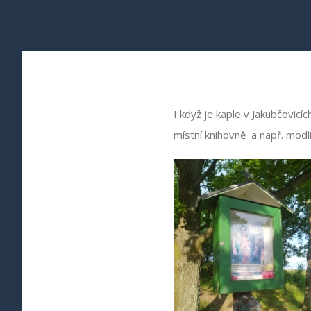
I když je kaple v Jakubčovicí
místní knihovně a např. modli