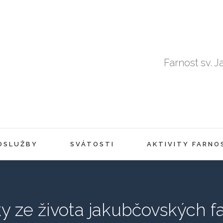
Farnost sv. J
OSLUŽBY
SVÁTOSTI
AKTIVITY FARNO
ky ze života jakubčovských f