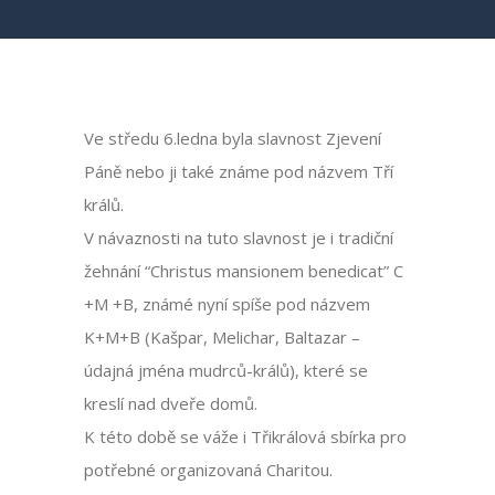
Ve středu 6.ledna byla slavnost Zjevení
Páně nebo ji také známe pod názvem Tří
králů.
V návaznosti na tuto slavnost je i tradiční
žehnání “Christus mansionem benedicat” C
+M +B, známé nyní spíše pod názvem
K+M+B (Kašpar, Melichar, Baltazar –
údajná jména mudrců-králů), které se
kreslí nad dveře domů.
K této době se váže i Třikrálová sbírka pro
potřebné organizovaná Charitou.