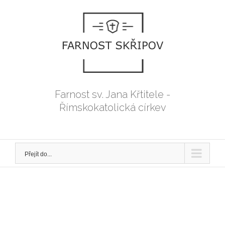
Přeskočit
na
obsah
Farnost sv. Jana Křtitele -
Římskokatolická církev
Přejít do...