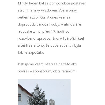
Minulý týden byl za pomocí obce postaven
strom, farníky vyzdoben. Včera přibyl
betlém i zvonička. A dnes vše, za
doprovodu vánoční hudby, v atmosféře
ladovské zimy, před 17. hodinou
rozsvíceno, zprovozněno. A lidé přicházeli
a těšili se z toho, že doba adventní byla
takhle započata.
Děkujeme všem, kteří se na této akci
podíleli – sponzorům, obci, farníkům.