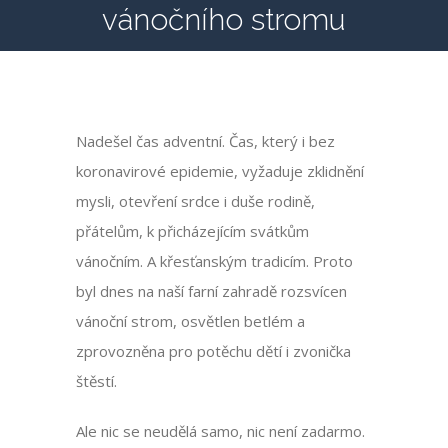
vánočního stromu
Nadešel čas adventní. Čas, který i bez
koronavirové epidemie, vyžaduje zklidnění
mysli, otevření srdce i duše rodině,
přátelům, k přicházejícím svátkům
vánočním. A křesťanským tradicím. Proto
byl dnes na naší farní zahradě rozsvícen
vánoční strom, osvětlen betlém a
zprovozněna pro potěchu dětí i zvonička
štěstí.
Ale nic se neudělá samo, nic není zadarmo.