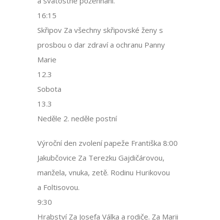
a svátostné požehnání.
16:15
Skřipov Za všechny skřipovské ženy s
prosbou o dar zdraví a ochranu Panny
Marie
12.3
Sobota
13.3
Neděle 2. neděle postní
Výroční den zvolení papeže Františka 8:00
Jakubčovice Za Terezku Gajdičárovou,
manžela, vnuka, zetě. Rodinu Hurikovou
a Foltisovou.
9:30
Hrabství Za Josefa Válka a rodiče. Za Marii