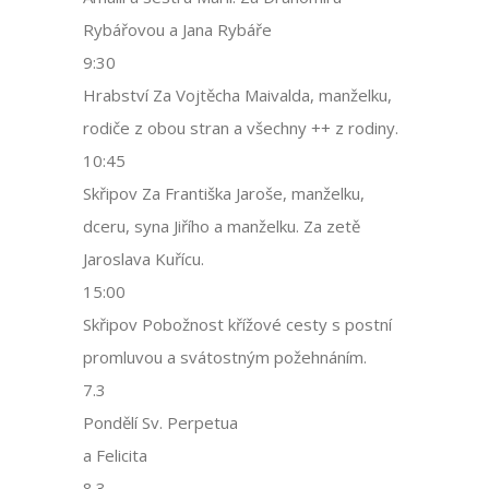
Rybářovou a Jana Rybáře
9:30
Hrabství Za Vojtěcha Maivalda, manželku,
rodiče z obou stran a všechny ++ z rodiny.
10:45
Skřipov Za Františka Jaroše, manželku,
dceru, syna Jiřího a manželku. Za zetě
Jaroslava Kuřícu.
15:00
Skřipov Pobožnost křížové cesty s postní
promluvou a svátostným požehnáním.
7.3
Pondělí Sv. Perpetua
a Felicita
8.3