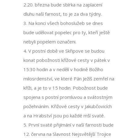
2.20. března bude sbírka na zaplacení
dluhu naší farnost, to je za dva týdny.
3. Na konci všech bohoslužeb se dnes
bude udělovat popelec pro ty, kteří ještě
nebyli popelem označeni.
4. V postní době ve Skřipove se budou
konat pobožnosti křížové cesty v pátek v
15:30 hodin a v nedělí v hodině Božího
milosrdenství, ve které Pán Ježíš zemřel na
kříži, a je to v 15 hodin. Pobožnost bude
spojena s postní promluvou a svátostným
požehnáním. Křižové cesty v Jakubčovicích
a na Hrabství jsou po každé mší svaté.
5. První svaté přijímání v naší farnosti bude
12. června na Slavnost Nejsvětější Trojice