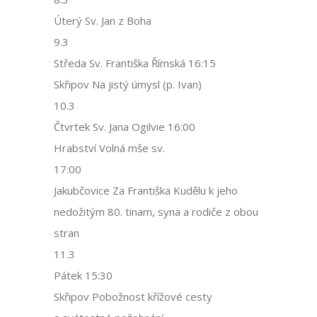
Úterý Sv. Jan z Boha
9.3
Středa Sv. Františka Římská 16:15
Skřipov Na jistý úmysl (p. Ivan)
10.3
Čtvrtek Sv. Jana Ogilvie 16:00
Hrabství Volná mše sv.
17:00
Jakubčovice Za Františka Kudělu k jeho
nedožitým 80. tinam, syna a rodiče z obou
stran
11.3
Pátek 15:30
Skřipov Pobožnost křížové cesty