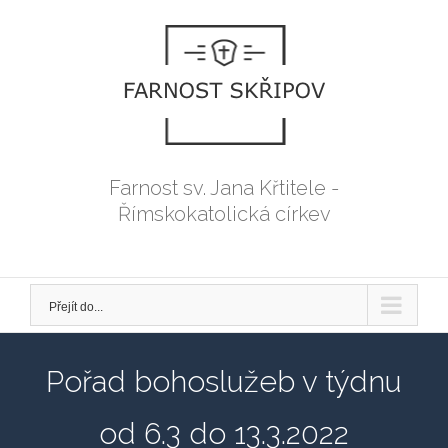
Přeskočit
na
obsah
Farnost sv. Jana Křtitele -
Římskokatolická církev
Přejít do...
Pořad bohoslužeb v týdnu
od 6.3 do 13.3.2022