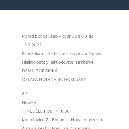
Pořad bohoslužeb v týdnu od 6.3 do
13.3.2022
Římskokatolická farnost Skřipov u Opavy
Filiální kostely: Jakubčovice, Hrabství
DEN LITURGICKÁ
OSLAVA HODINA BOHOSLUŽBY
6.3
Neděle
1. NEDĚLE POSTNÍ 8:00
Jakubčovice Za Bohumila Hona, manželku
Amálii a sestru Marii. Za Drahomíru