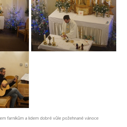
šem farníkům a lidem dobré vůle požehnané vánoce