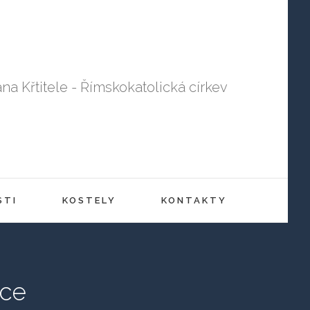
ana Křtitele - Římskokatolická církev
STI
KOSTELY
KONTAKTY
ice