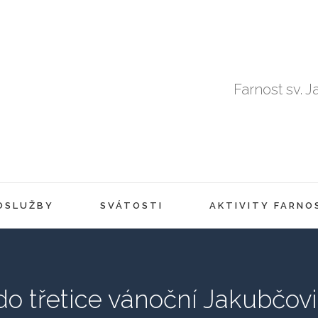
Farnost sv. J
OSLUŽBY
SVÁTOSTI
AKTIVITY FARNO
do třetice vánoční Jakubčov