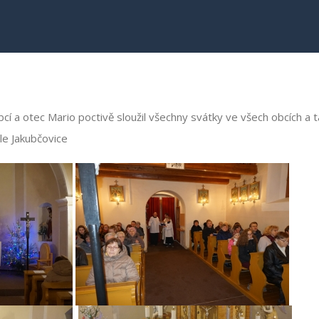
obcí a otec Mario poctivě sloužil všechny svátky ve všech obcích a 
le Jakubčovice