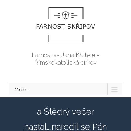
Přeskočit
na
obsah
Farnost sv. Jana Křtitele -
Římskokatolická církev
Přejít do...
a Štědrý večer
nastal….narodil se Pán