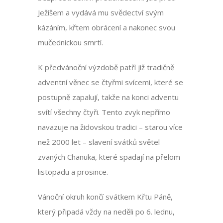
Ježíšem a vydává mu svědectví svým
kázáním, křtem obrácení a nakonec svou
mučednickou smrtí.
K předvánoční výzdobě patří již tradičně
adventní věnec se čtyřmi svícemi, které se
postupně zapalují, takže na konci adventu
svítí všechny čtyři. Tento zvyk nepřímo
navazuje na židovskou tradici – starou více
než 2000 let – slavení svátků světel
zvaných Chanuka, které spadají na přelom
listopadu a prosince.
Vánoční okruh končí svátkem Křtu Páně,
který připadá vždy na neděli po 6. lednu,