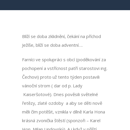
Blíží se doba zklidnění, čekání na příchod
Ježíše, blíží se doba adventní….
Farníci ve spolupráci s obcí (poděkování za
pochopení a vstřícnost patří starostovi ing.
Čechovi) proto už tento týden postavili
vánoční strom ( dar od p. Lady
Kaiseršotové). Dnes pověsili světelné
řetězy, zlaté ozdoby a aby se děti nově
měli čím potěšit, vznikla v dílně Karla Hona
krásná zvonička štěstí (sponzoři – Karel
Hon, Milan Lindovský). A i když v příští