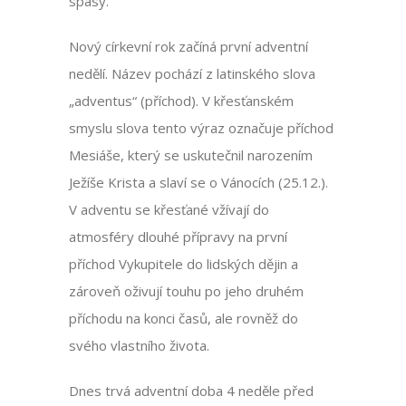
spásy.
Nový církevní rok začíná první adventní
nedělí. Název pochází z latinského slova
„adventus“ (příchod). V křesťanském
smyslu slova tento výraz označuje příchod
Mesiáše, který se uskutečnil narozením
Ježíše Krista a slaví se o Vánocích (25.12.).
V adventu se křesťané vžívají do
atmosféry dlouhé přípravy na první
příchod Vykupitele do lidských dějin a
zároveň oživují touhu po jeho druhém
příchodu na konci časů, ale rovněž do
svého vlastního života.
Dnes trvá adventní doba 4 neděle před