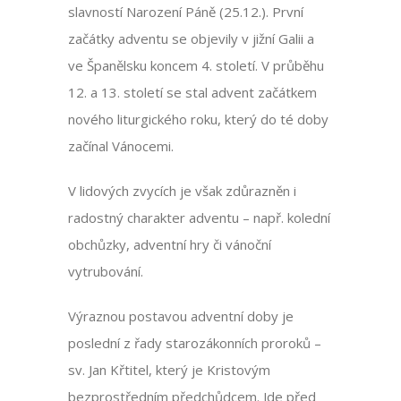
slavností Narození Páně (25.12.). První
začátky adventu se objevily v jižní Galii a
ve Španělsku koncem 4. století. V průběhu
12. a 13. století se stal advent začátkem
nového liturgického roku, který do té doby
začínal Vánocemi.
V lidových zvycích je však zdůrazněn i
radostný charakter adventu – např. kolední
obchůzky, adventní hry či vánoční
vytrubování.
Výraznou postavou adventní doby je
poslední z řady starozákonních proroků –
sv. Jan Křtitel, který je Kristovým
bezprostředním předchůdcem. Jde před