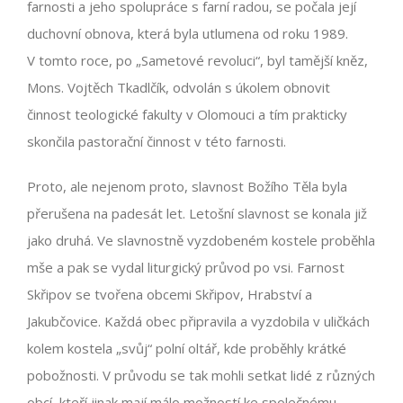
farnosti a jeho spolupráce s farní radou, se počala její
duchovní obnova, která byla utlumena od roku 1989.
V tomto roce, po „Sametové revoluci“, byl tamější kněz,
Mons. Vojtěch Tkadlčík, odvolán s úkolem obnovit
činnost teologické fakulty v Olomouci a tím prakticky
skončila pastorační činnost v této farnosti.
Proto, ale nejenom proto, slavnost Božího Těla byla
přerušena na padesát let. Letošní slavnost se konala již
jako druhá. Ve slavnostně vyzdobeném kostele proběhla
mše a pak se vydal liturgický průvod po vsi. Farnost
Skřipov se tvořena obcemi Skřipov, Hrabství a
Jakubčovice. Každá obec připravila a vyzdobila v uličkách
kolem kostela „svůj“ polní oltář, kde proběhly krátké
pobožnosti. V průvodu se tak mohli setkat lidé z různých
obcí, kteří jinak mají málo možností ke společnému