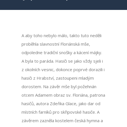
A aby toho nebylo málo, takto tuto neděli
proběhla slavnostní Floriánská mše,
odpoledne tradiční snošky a kácení májky.
A byla to paráda. Hasiči se jako vždy sjeli i
z okolních vesnic, dokonce poprvé dorazili i
hasiči z Hrabství, zastoupeni mladým
dorostem. Na závěr mše byl požehnán
otcem Adamem obraz sv. Floriána, patrona
hasičů, autora Zdeňka Glace, jako dar od
místních farníků pro skřipovské hasiče. A
závěrem zazněla kostelem česká hymna a