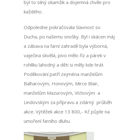
byl to silný okamžik a dojemná chvíle pro
každého.
Odpoledne pokračovala Slavnost sv.
Ducha, po našemu snošky. Byl i skácen máj
a zábava na farní zahradě byla výborná,
vaječina skvělá, pivo mělo říz a párek v
rohlíku lahodný a děti si měly kde hrát.
Poděkování patří zejména manželům
Balharovým, Honovým, Mirce Blair,
manželům Mazurovým, Víchovým a
Lindovským za přípravu a zdárný průběh
akce. Výtěžek akce 13 800,- Kč půjde na
umoření farního dluhu.