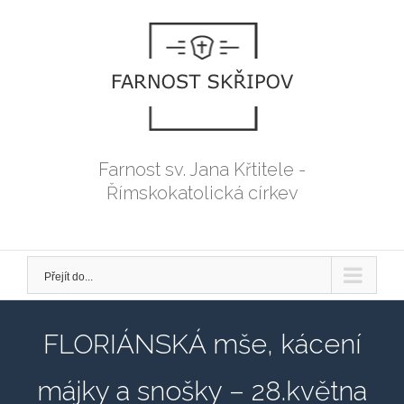
Přeskočit
na
obsah
Farnost sv. Jana Křtitele -
Římskokatolická církev
Přejít do...
FLORIÁNSKÁ mše, kácení
májky a snošky – 28.května