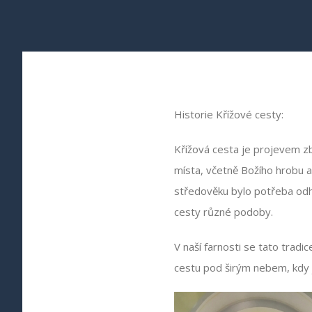
Historie Křížové cesty:
Křížová cesta je projevem zb
místa, včetně Božího hrobu 
středověku bylo potřeba odh
cesty různé podoby.
V naší farnosti se tato tradi
cestu pod širým nebem, kdy j