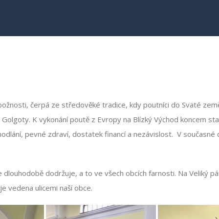
ožnosti, čerpá ze středověké tradice, kdy poutníci do Svaté zem
a Golgoty. K vykonání poutě z Evropy na Blízký Východ koncem st
odlání, pevné zdraví, dostatek financí a nezávislost. V současn
ce dlouhodobě dodržuje, a to ve všech obcích farnosti. Na Veliký 
e vedena ulicemi naší obce.