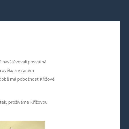
ě navštěvovali posvátná
arověku a v raném
é době má pobožnost Křižové
pátek, prožíváme Křížovou