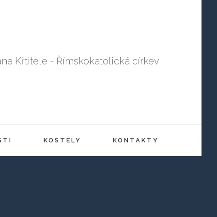
ana Křtitele - Římskokatolická církev
STI
KOSTELY
KONTAKTY