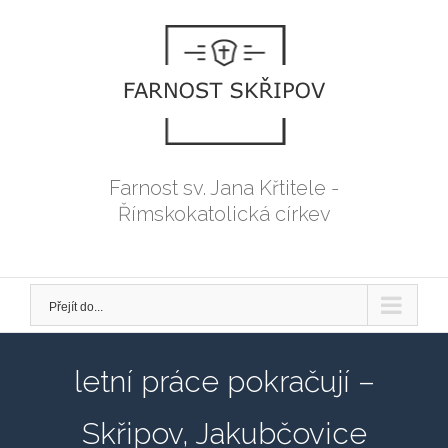
Přeskočit
na
obsah
Farnost sv. Jana Křtitele -
Římskokatolická církev
Přejít do...
letní práce pokračují –
Skřipov, Jakubčovice