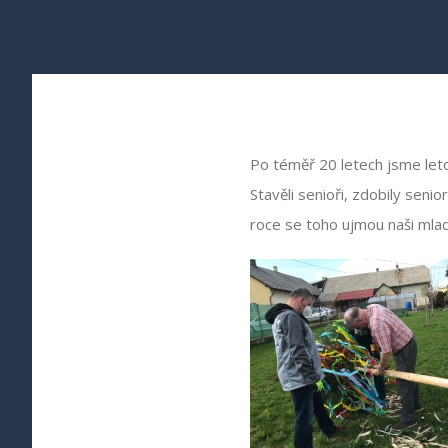
Po téměř 20 letech jsme leto
Stavěli senioři, zdobily senio
roce se toho ujmou naši mladš