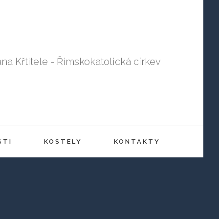
ana Křtitele - Římskokatolická církev
STI
KOSTELY
KONTAKTY