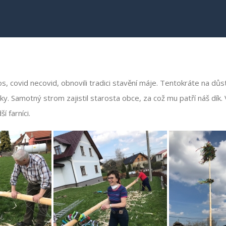
s, covid necovid, obnovili tradici stavění máje. Tentokráte na dů
rky. Samotný strom zajistil starosta obce, za což mu patří náš dík.
í farníci.