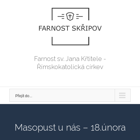
Přeskočit
na
obsah
Farnost sv. Jana Křtitele -
Římskokatolická církev
Přejít do...
Masopust u nás – 18.února