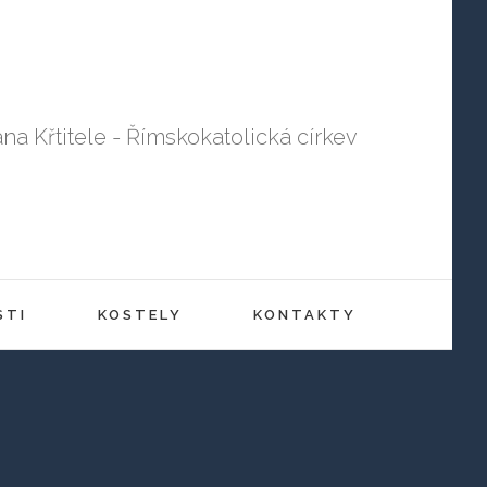
ana Křtitele - Římskokatolická církev
STI
KOSTELY
KONTAKTY