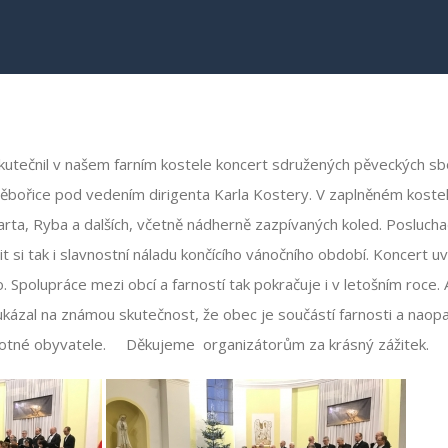
kutečnil v našem farním kostele koncert sdružených pěveckých 
bořice pod vedením dirigenta Karla Kostery. V zaplněném kostel
ta, Ryba a dalších, včetně nádherně zazpívaných koled. Posluchači 
t si tak i slavnostní náladu končícího vánočního období. Koncert u
. Spolupráce mezi obcí a farností tak pokračuje i v letošním roce.
ukázal na známou skutečnost, že obec je součástí farnosti a naopak
otné obyvatele. Děkujeme organizátorům za krásný zážitek.