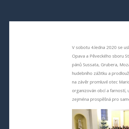
V sobotu 4.ledna 2020 se us
Opava a Pěveckého sboru Stě
pánů Sussata, Grubera, Mozar
hudebního zážitku a prodlouži
na závěr promluvil otec Mario
organizován obcí a farností, 
zejména prospěšná pro sam