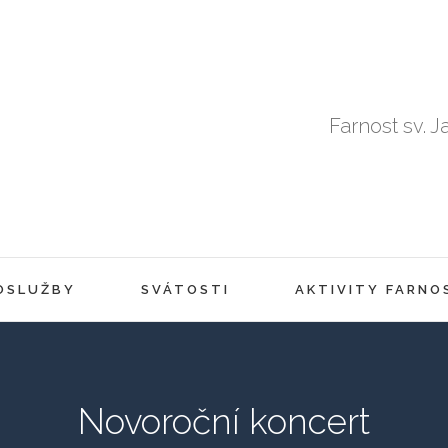
Farnost sv. J
OSLUŽBY
SVÁTOSTI
AKTIVITY FARNO
Novoroční koncert