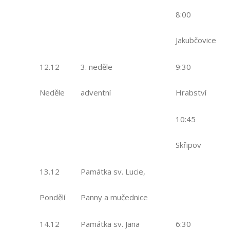
8:00
Jakubčovice
12.12
3. neděle
9:30
Neděle
adventní
Hrabství
10:45
Skřipov
13.12
Památka sv. Lucie,
Pondělí
Panny a mučednice
14.12
Památka sv. Jana
6:30