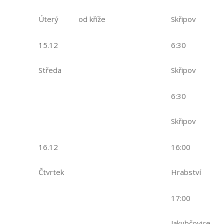
Úterý
od kříže
Skřipov
15.12
6:30
Středa
Skřipov
6:30
Skřipov
16.12
16:00
Čtvrtek
Hrabství
17:00
Jakubčovice