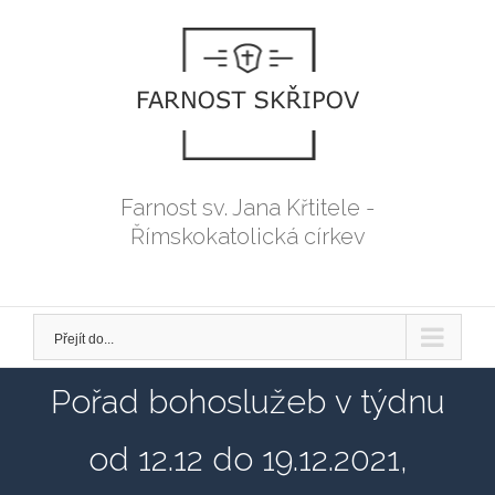
Přeskočit
na
obsah
Farnost sv. Jana Křtitele -
Římskokatolická církev
Přejít do...
Pořad bohoslužeb v týdnu
od 12.12 do 19.12.2021,