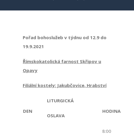
Pořad bohoslužeb
v týdnu od 12.9 do
19.9.2021
Římskokatolická farnost Skřipov u
Opavy
Filiální kostely: Jakubčovice, Hrabství
LITURGICKÁ
DEN
HODINA
OSLAVA
8:00