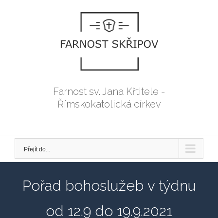
Přeskočit
na
obsah
Farnost sv. Jana Křtitele -
Římskokatolická církev
Přejít do...
Pořad bohoslužeb v týdnu
od 12.9 do 19.9.2021