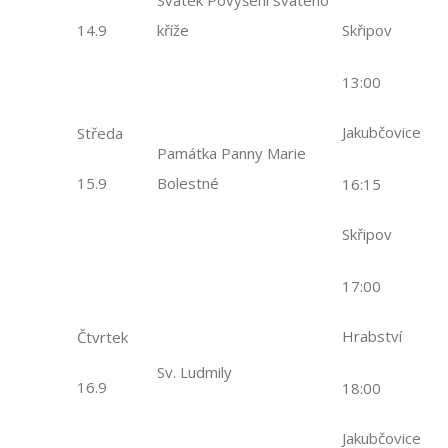
Svátek Povýšení svatého
14.9
kříže
Skřipov
13:00
Jakubčovice
Středa
Památka Panny Marie
15.9
Bolestné
16:15
Skřipov
17:00
Hrabství
Čtvrtek
Sv. Ludmily
16.9
18:00
Jakubčovice