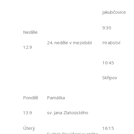
Jakubčovice
9:30
Neděle
24. neděle v mezidobí
Hrabství
12.9
10:45
Skřipov
Pondělí
Památka
13.9
sv. Jana Zlatoústého
Úterý
16:15