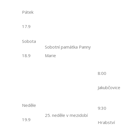
Pátek
17.9
Sobota
Sobotní památka Panny
18.9
Marie
8:00
Jakubčovice
Neděle
9:30
25. neděle v mezidobí
19.9
Hrabství