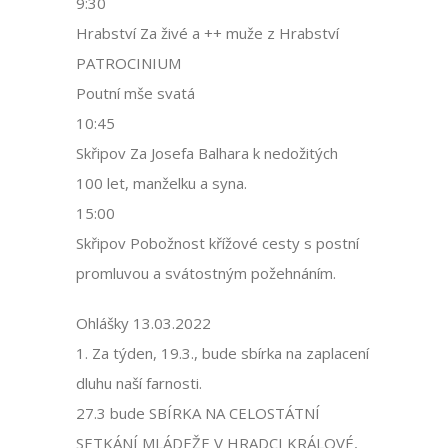
9:30
Hrabství Za živé a ++ muže z Hrabství
PATROCINIUM
Poutní mše svatá
10:45
Skřipov Za Josefa Balhara k nedožitých
100 let, manželku a syna.
15:00
Skřipov Pobožnost křížové cesty s postní
promluvou a svátostným požehnáním.
Ohlášky 13.03.2022
1. Za týden, 19.3., bude sbírka na zaplacení
dluhu naší farnosti.
27.3 bude SBÍRKA NA CELOSTÁTNÍ
SETKÁNÍ MLÁDEŽE V HRADCI KRÁLOVÉ,