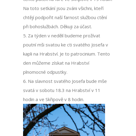
Na toto setkání jsou zváni všichni, kteří
chtějí podpořit naší farnost službou ctění
při bohoslužbách. Děkuji za účast.
5. Za týden v nedělí budeme prožívat
poutní mši svatou ke cti svatého Josefa v
kapli na Hrabství. Je to patrocinium. Tento
den můžeme získat na Hrabství
plnomocné odpustky.
6. Na slavnost svatého Josefa bude mše
svatá v sobotu 18.3 na Hrabství v 11
hodin a ve Skřipově v 8 hodin.