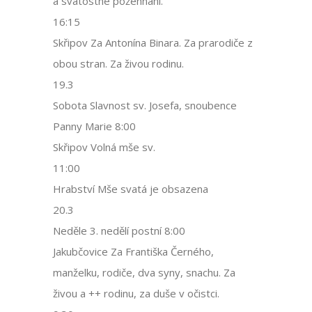
a svátostné požehnání.
16:15
Skřipov Za Antonína Binara. Za prarodiče z
obou stran. Za živou rodinu.
19.3
Sobota Slavnost sv. Josefa, snoubence
Panny Marie 8:00
Skřipov Volná mše sv.
11:00
Hrabství Mše svatá je obsazena
20.3
Neděle 3. nedělí postní 8:00
Jakubčovice Za Františka Černého,
manželku, rodiče, dva syny, snachu. Za
živou a ++ rodinu, za duše v očistci.