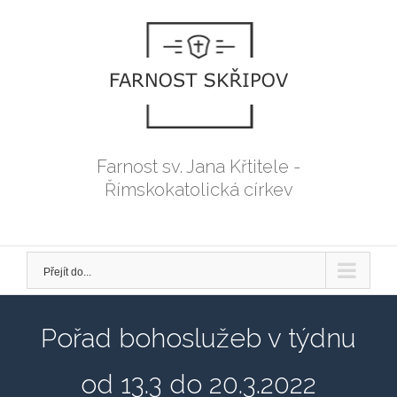
Přeskočit
na
obsah
Farnost sv. Jana Křtitele -
Římskokatolická církev
Přejít do...
Pořad bohoslužeb v týdnu
od 13.3 do 20.3.2022