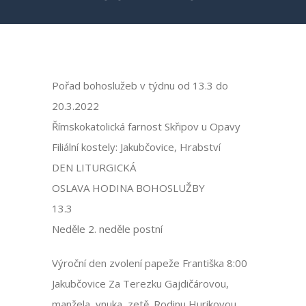
Pořad bohoslužeb v týdnu od 13.3 do
20.3.2022
Římskokatolická farnost Skřipov u Opavy
Filiální kostely: Jakubčovice, Hrabství
DEN LITURGICKÁ
OSLAVA HODINA BOHOSLUŽBY
13.3
Neděle 2. neděle postní
Výroční den zvolení papeže Františka 8:00
Jakubčovice Za Terezku Gajdičárovou,
manžela, vnuka, zetě. Rodinu Hurikovou