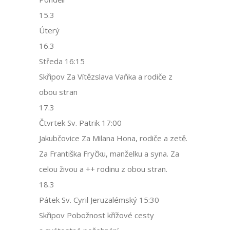
15.3
Úterý
16.3
Středa 16:15
Skřipov Za Vítězslava Vaňka a rodiče z
obou stran
17.3
Čtvrtek Sv. Patrik 17:00
Jakubčovice Za Milana Hona, rodiče a zetě.
Za Františka Fryčku, manželku a syna. Za
celou živou a ++ rodinu z obou stran.
18.3
Pátek Sv. Cyril Jeruzalémský 15:30
Skřipov Pobožnost křížové cesty