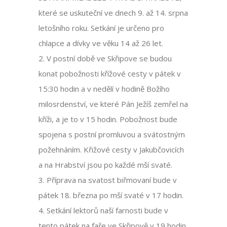
které se uskuteční ve dnech 9. až 14. srpna
letošního roku. Setkání je určeno pro
chlapce a dívky ve věku 14 až 26 let.
2. V postní době ve Skřipove se budou
konat pobožnosti křížové cesty v pátek v
15:30 hodin a v nedělí v hodině Božího
milosrdenství, ve které Pán Ježíš zemřel na
kříži, a je to v 15 hodin. Pobožnost bude
spojena s postní promluvou a svátostným
požehnáním. Křižové cesty v Jakubčovicích
a na Hrabství jsou po každé mší svaté.
3. Příprava na svatost biřmovaní bude v
pátek 18. března po mší svaté v 17 hodin.
4. Setkání lektorů naší farnosti bude v
tento pátek na faře ve Skřipově v 19 hodin.