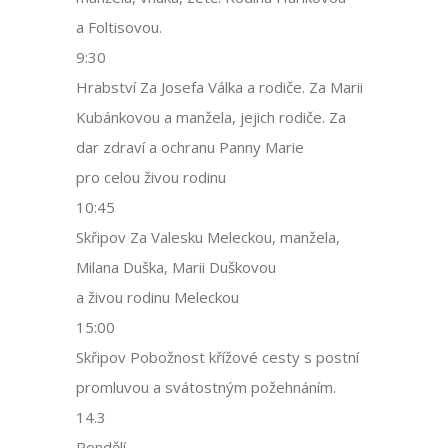
a Foltisovou.
9:30
Hrabství Za Josefa Válka a rodiče. Za Marii
Kubánkovou a manžela, jejich rodiče. Za
dar zdraví a ochranu Panny Marie
pro celou živou rodinu
10:45
Skřipov Za Valesku Meleckou, manžela,
Milana Duška, Marii Duškovou
a živou rodinu Meleckou
15:00
Skřipov Pobožnost křížové cesty s postní
promluvou a svátostným požehnáním.
14.3
Pondělí