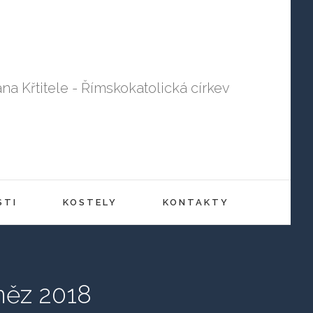
ana Křtitele - Římskokatolická církev
STI
KOSTELY
KONTAKTY
kněz 2018