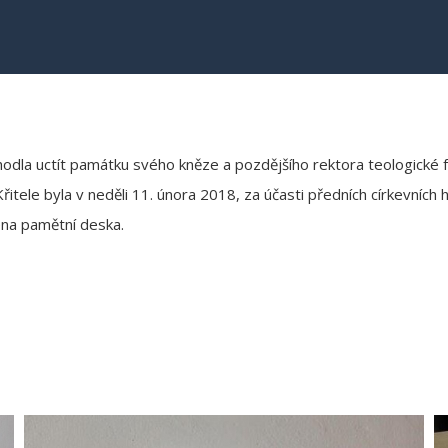
dla uctít památku svého kněze a pozdějšího rektora teologické f
a Křitele byla v neděli 11. února 2018, za účasti předních církevní
ena pamětní deska.