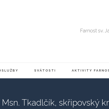
Farnost sv. J
OSLUŽBY
SVÁTOSTI
AKTIVITY FARNO
 Msn. Tkadlčík, skřipovský 