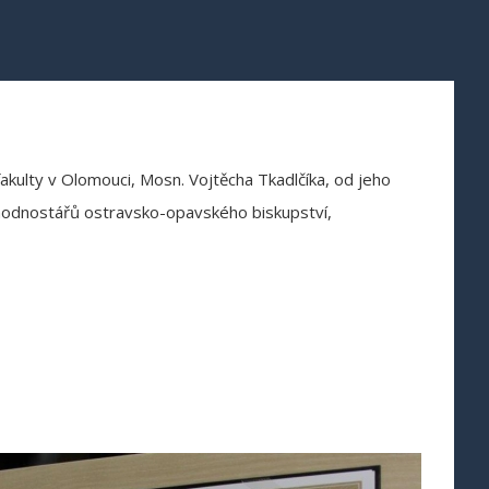
akulty v Olomouci, Mosn. Vojtěcha Tkadlčíka, od jeho
ch hodnostářů ostravsko-opavského biskupství,