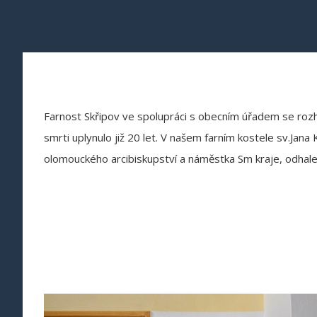
Farnost Skřipov ve spolupráci s obecním úřadem se rozho
smrti uplynulo již 20 let. V našem farním kostele sv.Jan
olomouckého arcibiskupství a náměstka Sm kraje, odhal