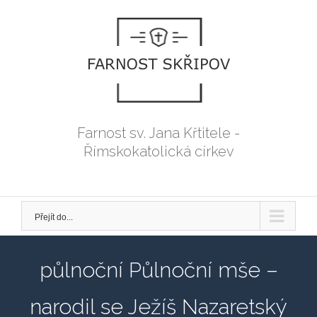
Přeskočit
na
obsah
Farnost sv. Jana Křtitele -
Římskokatolická církev
Přejít do...
půlnoční Půlnoční mše –
narodil se Ježíš Nazaretský