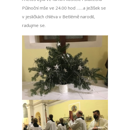
Půlnoční mše ve 24.00 hod ……a Ježíšek se
v jesličkách chléva v Betlémě narodil,
radujme se.