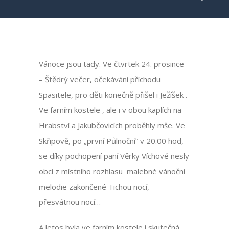
Vánoce jsou tady. Ve čtvrtek 24. prosince
– Štědrý večer, očekávání příchodu
Spasitele, pro děti konečně přišel i Ježíšek .
Ve farním kostele , ale i v obou kaplích na
Hrabství a Jakubčovicích proběhly mše. Ve
Skřipově, po „první Půlnoční“ v 20.00 hod,
se díky pochopení paní Věrky Víchové nesly
obcí z místního rozhlasu malebné vánoční
melodie zakončené Tichou nocí,
přesvátnou nocí…
A letos byla ve farním kostele i skutečná