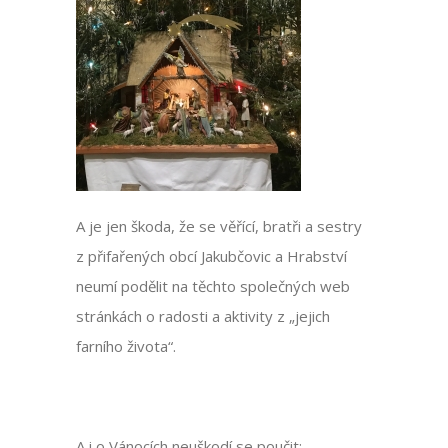
A je jen škoda, že se věřící, bratři a sestry
z přifařených obcí Jakubčovic a Hrabství
neumí podělit na těchto společných web
stránkách o radosti a aktivity z „jejich
farního života“.
A i o Vánocích neuškodí se poučit: