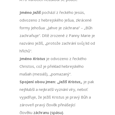
Jméno
Ježíš
pochází z řeckého Jesús,
odvozeno z hebrejského Ješua, zkrácené
formy Jehošua: „Jahve je záchrana“ – „Bůh
zachraňuje“. Dítě zrozené z Panny Marie je
nazváno Ježíš, „protože zachrání svůj lid od
hříchů“.
Jméno
Kristus
je odvozeno z řeckého
Christos, což je překlad hebrejského
mašiah (mesiáš), „pomazaný“.
Spojení obou jmen: „
Ježíš Kristus
„
je pak
nejhlubší a nejkratší vyznání víry, neboť
vyjadřuje, že Ježíš Kristus je pravý Bůh a
zároveň pravý člověk přinášející
člověku
záchranu (spásu)
.