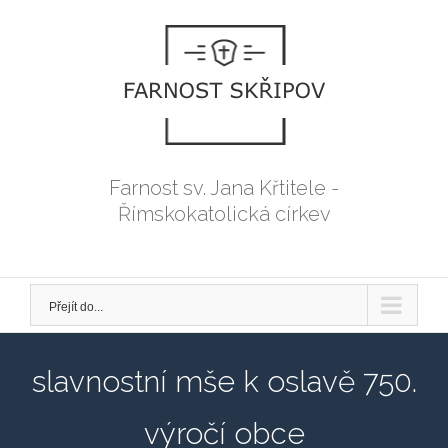
Přeskočit
na
obsah
Farnost sv. Jana Křtitele -
Římskokatolická církev
Přejít do...
slavnostní mše k oslavě 750.
výročí obce