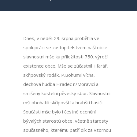
Dnes, v neděli 29. srpna proběhla ve
spolupráci se zastupitelstvem naší obce
slavnostní mše ku příležitosti 750. výročí
existence obce. Mše se zúčastnil i farář,
skřipovský rodák, P.Bohumil Vícha,
dechová hudba Hradec n/Moravicí a
smíšený kostelní pěvecký sbor. Slavnostní
mši obohatili skřipovští a hrabští hasiči.
Součásti mše bylo i čestné ocenění
bývalých starostů obce, včetně starosty
současného, kterému patří dík za vzornou