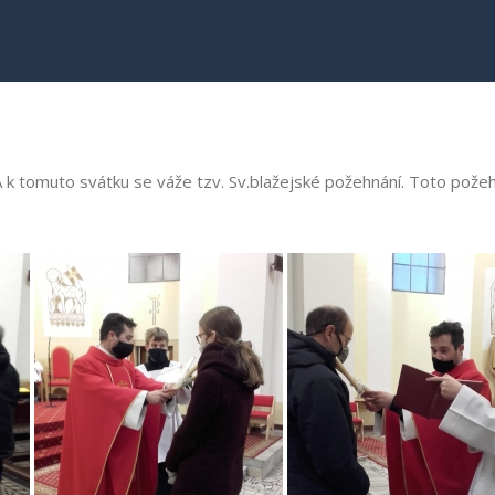
A k tomuto svátku se váže tzv. Sv.blažejské požehnání. Toto požehn