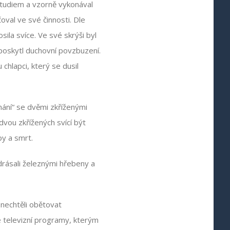
studiem a vzorně vykonával
oval ve své činnosti. Dle
ila svíce. Ve své skrýši byl
 poskytl duchovní povzbuzení.
hlapci, který se dusil
nání“ se dvěmi zkříženými
vou zkřížených svící být
py a smrt.
rásali železnými hřebeny a
 nechtěli obětovat
 televizní programy, kterým