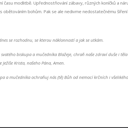
í času modlitbě. Upřednostňování zábavy, různých koníčků a náruž
 obětováním bohům. Pak se ale nedivme nedostatečnému šíření k
dnes se rozhodnu, se kterou náklonností a jak se utkám.
svatého biskupa a mučedníka Blažeje, chraň naše zdraví duše i těl
e Ježíše Krista, našeho Pána, Amen.
upa a mučedníka ochraňuj nás (tě) Bůh od nemocí krčních i všelikého 