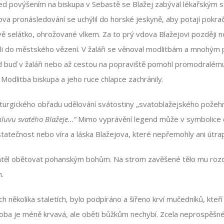
řed povýšením na biskupa v Sebastě se Blažej zabýval lékařským 
iova pronásledování se uchýlil do horské jeskyně, aby potají pokrač
 selátko, ohrožované vlkem. Za to prý vdova Blažejovi později nos
edli do městského vězení. V žaláři se věnoval modlitbám a mnohým
 buď v žaláři nebo až cestou na popraviště pomohl promodralému c
. Modlitba biskupa a jeho ruce chlapce zachránily.
 liturgického obřadu udělování svátostiny „svatoblažejského požeh
luvu svatého Blažeje…“
Mimo vyprávění legend může v symbolice d
tatečnost nebo víra a láska Blažejova, které nepřemohly ani útra
echtěl obětovat pohanským bohům. Na strom zavěšené tělo mu rozd
.
h několika staletích, bylo podpíráno a šířeno krví mučedníků, kteří
a je méně krvavá, ale oběti bůžkům nechybí. Zcela neprospěšné