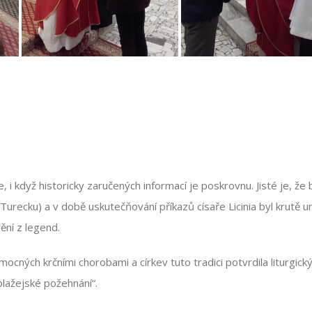
, i když historicky zaručených informací je poskrovnu. Jisté je, ž
 Turecku) a v době uskutečňování příkazů císaře Licinia byl krutě 
ění z legend.
ocných krčními chorobami a církev tuto tradici potvrdila liturgic
lažejské požehnání“.