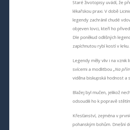
Staré životopisy uvádí, že p
lékařskou praxi. V době Licin
legendy zachránil chudé vdově
objeven lovci, kteří ho přiv
Dle poněkud odlišných legend
zapíchnutou rybí kostí v krku
Legendy měly vliv i na vznik
svícemi a modlitbou
„Na přím
viděna biskupská hodnost a s
Blažej byl mučen, jelikož n
odsoudili ho k popravě stětím
Křesťanství, zejména v prvníc
pohanským bohům. Dnešní dob