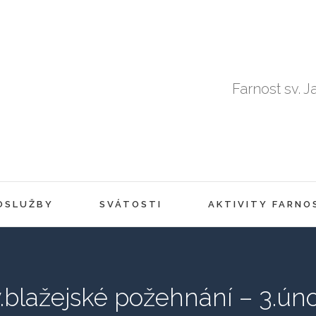
Farnost sv. J
OSLUŽBY
SVÁTOSTI
AKTIVITY FARNO
.blažejské požehnání – 3.ún