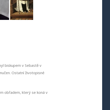
e byl biskupem v Sebastě v
umučen. Ostatní životopisné
kým obřadem, který se koná v