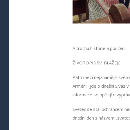
A trochu historie a poučení:
ŽIVOTOPIS SV. BLAŽEJE
Patří mezi nejznámější světce
Arménii (jde o dnešní Sivas v
informace se opírají o vypráv
Světec se stal ochráncem nem
dnešní den s názvem „svatob