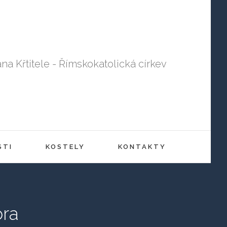
ana Křtitele - Římskokatolická církev
STI
KOSTELY
KONTAKTY
ora