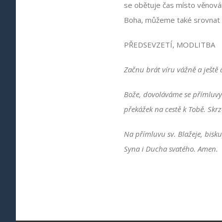
se obětuje čas místo věnován
Boha, můžeme také srovnat s
PŘEDSEVZETÍ, MODLITBA
Začnu brát víru vážně a ještě 
Bože, dovoláváme se přímluvy 
překážek na cestě k Tobě. Skrz
Na přímluvu sv. Blažeje, bisk
Syna i Ducha svatého. Amen.