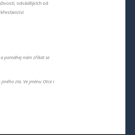
ivostí, odvádějících od
řesťanství.
a a pomáhej nám zříkat se
jiného zla. Ve jménu Otce i