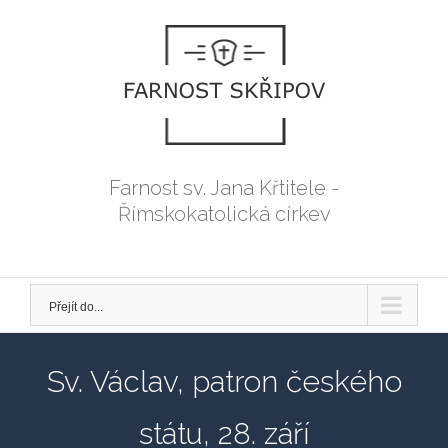
Přeskočit
na
obsah
Farnost sv. Jana Křtitele -
Římskokatolická církev
Přejít do...
Sv. Václav, patron českého
státu, 28. září