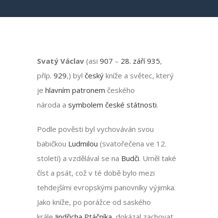
Svatý Václav
(asi
907
–
28. září
935
,
příp.
929
,) byl
český
kníže a světec, který
je
hlavním patronem
českého
národa a
symbolem české státnosti
.
Podle pověsti byl vychováván svou
babičkou
Ludmilou
(svatořečena ve 12.
století) a vzdělával se na
Budči
. Uměl také
číst a psát, což v té době bylo mezi
tehdejšími evropskými panovníky výjimka.
Jako kníže, po porážce od saského
krále
Jindřicha Ptáčníka
, dokázal zachovat