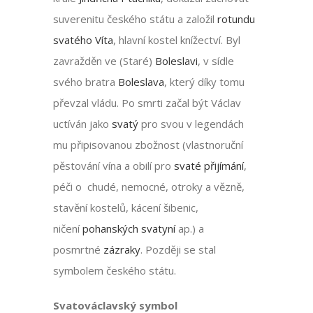
suverenitu českého státu a založil
rotundu
svatého Víta
, hlavní kostel knížectví. Byl
zavražděn ve (Staré)
Boleslavi
, v sídle
svého bratra
Boleslava
, který díky tomu
převzal vládu. Po smrti začal být Václav
uctíván jako
svatý
pro svou v legendách
mu připisovanou zbožnost (vlastnoruční
pěstování vína a obilí pro
svaté přijímání
,
péči o chudé, nemocné, otroky a vězně,
stavění kostelů, kácení šibenic,
ničení
pohanských
svatyní
ap.) a
posmrtné
zázraky
. Později se stal
symbolem českého státu.
Svatováclavský symbol