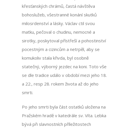
křesťanských chrámů, častá návštěva
bohoslužeb, všestranné konání skutků
milosrdenství a lásky. Václav ctil svou
matku, pečoval o chudinu, nemocné a
sirotky, poskytoval přístřeší a pohostinství
pocestným a cizincům a netrpěl, aby se
komukoliv stala křivda, byl osobně
statečný, výborný jezdec na koni. Toto vše
se dle tradice událo v období mezi jeho 18.
a 22., resp 28. rokem života až do jeho
smrti.
Po jeho smrti byla část ostatků uložena na
Pražském hradě v katedrále sv. Víta. Lebka
bývá při slavnostních příležitostech