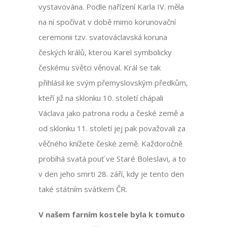
vystavována. Podle nařízení Karla IV. měla
na ní spočívat v době mimo korunovační
ceremonii tzv. svatováclavská koruna
českých králů, kterou Karel symbolicky
českému světci věnoval. Král se tak
přihlásil ke svým přemyslovským předkům,
kteří již na sklonku 10. století chápali
Václava jako patrona rodu a české země a
od sklonku 11. století jej pak považovali za
věčného knížete české země. Každoročně
probíhá svatá pouť ve Staré Boleslavi, a to
v den jeho smrti 28. září, kdy je tento den
také státním svátkem ČR.
V našem farním kostele byla k tomuto