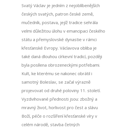
Svatý Václav je jedním z nejoblíbenějších
českých svatých, patron české země,
mučedník, postava, jejíž tradice sehrála
velmi důležitou úlohu v emancipaci českého
státu a přemyslovské dynastie v rámci
křesťanské Evropy. Václavova obliba je
také daná dlouhou církevní tradicí, později
byla posílena obrozeneckými potřebami.
Kult, ke kterému se nakonec obrátil i
samotný Boleslav, se začal výrazně
projevovat od druhé poloviny 11. století.
Vyzdvihované přednosti jsou: zbožný a
mravný život, horlivost pro čest a slávu
Boží, péče o rozšíření křesťanské víry v
celém národě, stavba četných