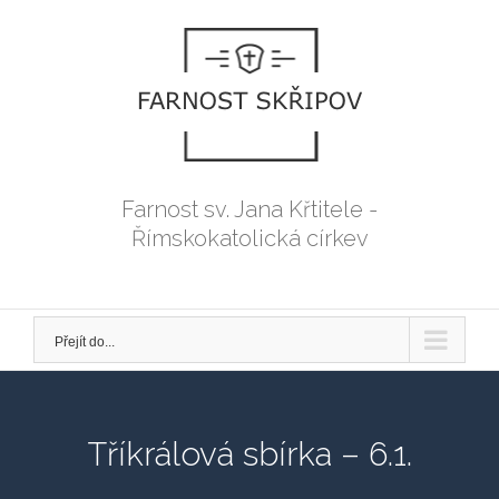
Přeskočit
na
obsah
Farnost sv. Jana Křtitele -
Římskokatolická církev
Přejít do...
Tříkrálová sbírka – 6.1.