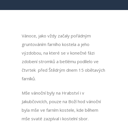
Vánoce, jako vždy začaly pořádným
gruntováním farního kostela a jeho
výzdobou, na které se v konečné fázi
zdobení stromků a betlému podílelo ve
čtvrtek před Štědrým dnem 15 obětavých
farníků.
Mše vánoční byly na Hrabství i v
Jakubčovicích, pouze na Boží hod vánoční
byla mše ve farním kostele, kde během
mše svaté zazpíval i kostelní sbor.