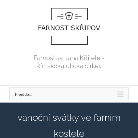
Přeskočit
na
obsah
Farnost sv. Jana Křtitele -
Římskokatolická církev
Přejít do...
vánoční svátky ve farním
kostele