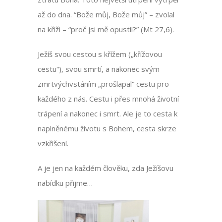
až do dna. “Bože můj, Bože můj” – zvolal
na kříži – “proč jsi mě opustil?” (Mt 27,6).
Ježíš svou cestou s křížem („křížovou
cestu“), svou smrtí, a nakonec svým
zmrtvýchvstáním „prošlapal“ cestu pro
každého z nás. Cestu i přes mnohá životní
trápení a nakonec i smrt. Ale je to cesta k
naplněnému životu s Bohem, cesta skrze
vzkříšení.
A je jen na každém člověku, zda Ježíšovu
nabídku přijme…