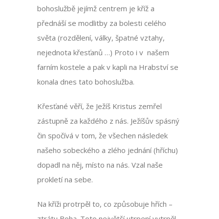
bohoslužbě jejímž centrem je kříž a
přednáší se modlitby za bolesti celého
světa (rozdělení, války, špatné vztahy,
nejednota křesťanů …) Proto i v našem
farním kostele a pak v kapli na Hrabství se
konala dnes tato bohoslužba.
Křesťané věří, že Ježíš Kristus zemřel
zástupně za každého z nás. Ježíšův spásný
čin spočívá v tom, že všechen následek
našeho sobeckého a zlého jednání (hříchu)
dopadl na něj, místo na nás. Vzal naše
prokletí na sebe.
Na kříži protrpěl to, co způsobuje hřích –
ztrátu Boha. Toto největší utrpení vytrpěl