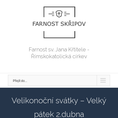
Přeskočit
na
obsah
Farnost sv. Jana Křtitele -
Římskokatolická církev
Přejít do...
Velikonoční svátky – Velký
pátek 2.dubna