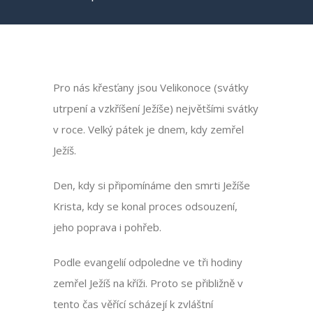
Pro nás křesťany jsou Velikonoce (svátky
utrpení a vzkříšení Ježíše) největšími svátky
v roce. Velký pátek je dnem, kdy zemřel
Ježíš.
Den, kdy si připomínáme den smrti Ježíše
Krista, kdy se konal proces odsouzení,
jeho poprava i pohřeb.
Podle evangelií odpoledne ve tři hodiny
zemřel Ježíš na kříži. Proto se přibližně v
tento čas věřící scházejí k zvláštní