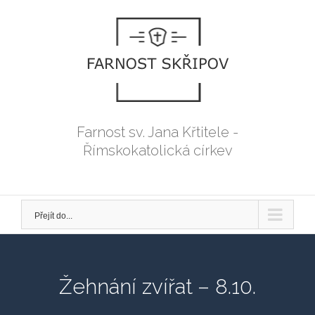
Přeskočit
na
obsah
Farnost sv. Jana Křtitele -
Římskokatolická církev
Přejít do...
Žehnání zvířat – 8.10.