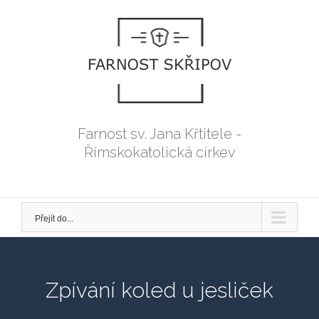
Přeskočit
na
obsah
Farnost sv. Jana Křtitele -
Římskokatolická církev
Přejít do...
Zpívání koled u jesliček