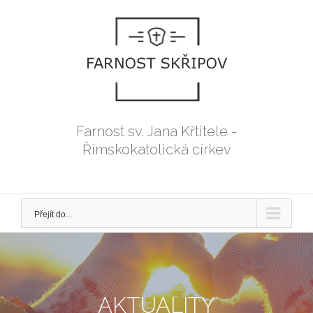
Přeskočit
na
obsah
Farnost sv. Jana Křtitele -
Římskokatolická církev
Přejít do...
AKTUALITY