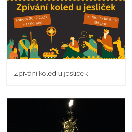
Zpívání koled u jesliček