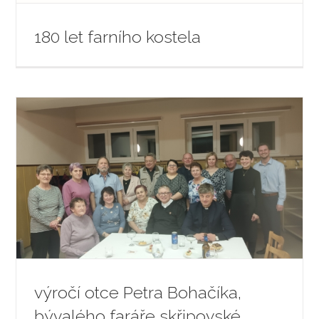
180 let farního kostela
výročí otce Petra Bohačíka,
bývalého faráře skřipovské